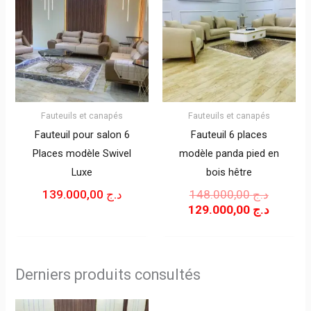
INITIAL
ACTUE
ÉTAIT :
EST :
Fauteuils et canapés
Fauteuils et canapés
Fauteuil pour salon 6
Fauteuil 6 places
Places modèle Swivel
modèle panda pied en
Luxe
bois hêtre
139.000,00
د.ج
148.000,00
د.ج
129.000,00
د.ج
Derniers produits consultés