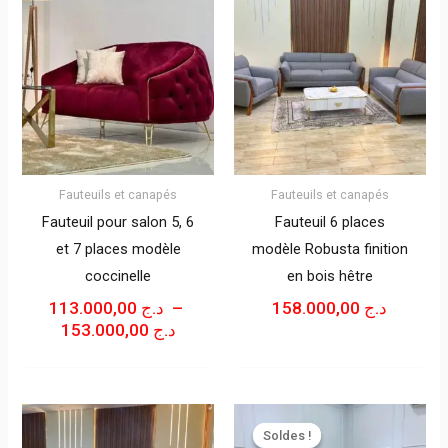
DE
PRIX :
د.ج 113.000,00
À
د.ج 153.000,00
Fauteuils et canapés
Fauteuils et canapés
Fauteuil pour salon 5, 6
Fauteuil 6 places
et 7 places modèle
modèle Robusta finition
coccinelle
en bois hêtre
113.000,00
د.ج
–
158.000,00
د.ج
153.000,00
د.ج
LE
LE
PRIX
PRIX
Soldes !
Soldes !