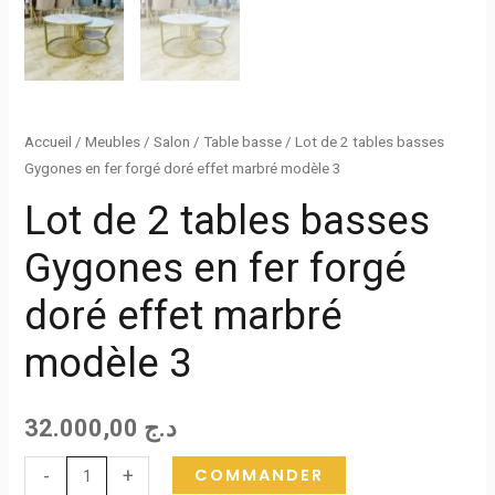
effet
marbré
modèle
3
Accueil
/
Meubles
/
Salon
/
Table basse
/ Lot de 2 tables basses
Gygones en fer forgé doré effet marbré modèle 3
Lot de 2 tables basses
Gygones en fer forgé
doré effet marbré
modèle 3
32.000,00
د.ج
COMMANDER
-
+