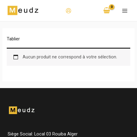
Aller
au
contenu
Tablier
Aucun produit ne correspond à votre sélection.
Siège Social: Local 03 Rouiba Alger